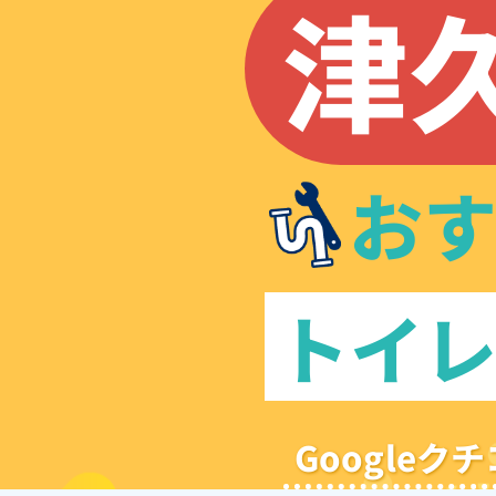
津
お
トイ
Google