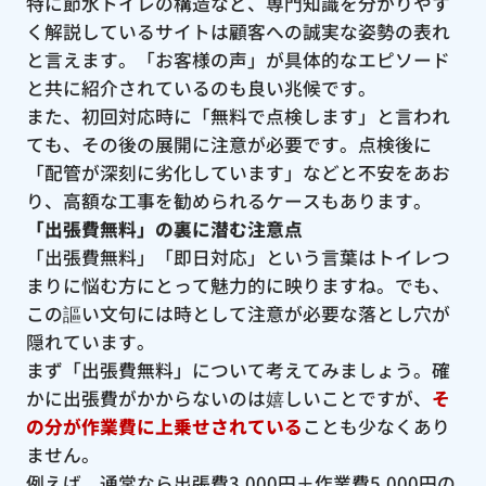
特に節水トイレの構造など、専門知識を分かりやす
く解説しているサイトは顧客への誠実な姿勢の表れ
と言えます。「お客様の声」が具体的なエピソード
と共に紹介されているのも良い兆候です。
また、初回対応時に「無料で点検します」と言われ
ても、その後の展開に注意が必要です。点検後に
「配管が深刻に劣化しています」などと不安をあお
り、高額な工事を勧められるケースもあります。
「出張費無料」の裏に潜む注意点
「出張費無料」「即日対応」という言葉はトイレつ
まりに悩む方にとって魅力的に映りますね。でも、
この謳い文句には時として注意が必要な落とし穴が
隠れています。
まず「出張費無料」について考えてみましょう。確
かに出張費がかからないのは嬉しいことですが、
そ
の分が作業費に上乗せされている
ことも少なくあり
ません。
例えば、通常なら出張費3,000円＋作業費5,000円の