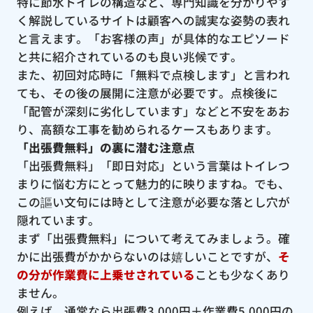
特に節水トイレの構造など、専門知識を分かりやす
く解説しているサイトは顧客への誠実な姿勢の表れ
と言えます。「お客様の声」が具体的なエピソード
と共に紹介されているのも良い兆候です。
また、初回対応時に「無料で点検します」と言われ
ても、その後の展開に注意が必要です。点検後に
「配管が深刻に劣化しています」などと不安をあお
り、高額な工事を勧められるケースもあります。
「出張費無料」の裏に潜む注意点
「出張費無料」「即日対応」という言葉はトイレつ
まりに悩む方にとって魅力的に映りますね。でも、
この謳い文句には時として注意が必要な落とし穴が
隠れています。
まず「出張費無料」について考えてみましょう。確
かに出張費がかからないのは嬉しいことですが、
そ
の分が作業費に上乗せされている
ことも少なくあり
ません。
例えば、通常なら出張費3,000円＋作業費5,000円の