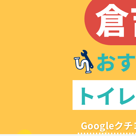
倉
お
トイ
Google