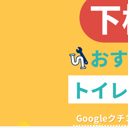
下
お
トイ
Google