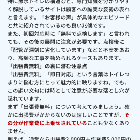
特に節水トイレの構造など、専門知識を分かりやす
く解説しているサイトは顧客への誠実な姿勢の表れ
と言えます。「お客様の声」が具体的なエピソード
と共に紹介されているのも良い兆候です。
また、初回対応時に「無料で点検します」と言われ
ても、その後の展開に注意が必要です。点検後に
「配管が深刻に劣化しています」などと不安をあお
り、高額な工事を勧められるケースもあります。
「出張費無料」の裏に潜む注意点
「出張費無料」「即日対応」という言葉はトイレつ
まりに悩む方にとって魅力的に映りますね。でも、
この謳い文句には時として注意が必要な落とし穴が
隠れています。
まず「出張費無料」について考えてみましょう。確
かに出張費がかからないのは嬉しいことですが、
そ
の分が作業費に上乗せされている
ことも少なくあり
ません。
例えば、通常なら出張費3,000円＋作業費5,000円の