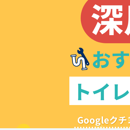
深
お
トイ
Google